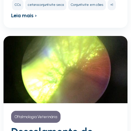
CCs
cetaroconjuntivite seca
Conjuntivite em cães
+1
Leia mais ›
Oftalmologia Veterinária