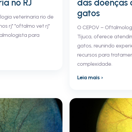
ia no RJ
das doenças o
gatos
logia veterinaria rio de
os rj" "oftalmo vet rj"
O CEPOV – Oftalmologia
ftalmologista para
Tijuca, oferece atend
gatos, reunindo experi
recursos para tratament
complexidade.
Leia mais ›