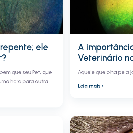
repente; ele
A importânci
r?
Veterinário n
bem que seu Pet, que
Aquele que olha pela j
uma hora para outra
Leia mais ›