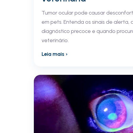
Tumor ocular pode causar desconforto
em pets. Entenda os sinais de alerta,
diagnóstico precoce e quando procur
veterinário.
Leia mais ›