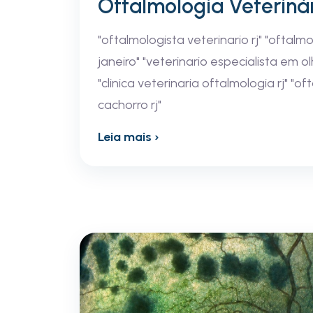
Oftalmologia Veterinár
"oftalmologista veterinario rj" "oftalmo
janeiro" "veterinario especialista em olh
"clinica veterinaria oftalmologia rj" "o
cachorro rj"
Leia mais ›