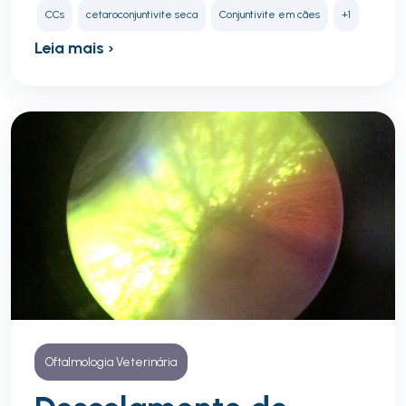
CCs
cetaroconjuntivite seca
Conjuntivite em cães
+1
Leia mais ›
Oftalmologia Veterinária