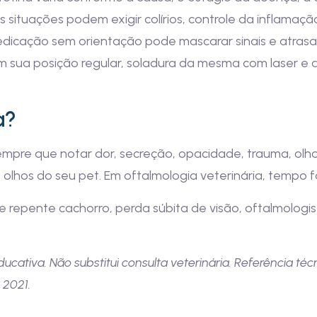
s situações podem exigir colírios, controle da inflam
edicação sem orientação pode mascarar sinais e atras
em sua posição regular, soladura da mesma com laser e 
a?
mpre que notar dor, secreção, opacidade, trauma, olho
olhos do seu pet. Em oftalmologia veterinária, tempo f
 repente cachorro, perda súbita de visão, oftalmologis
ativa. Não substitui consulta veterinária. Referência técn
 2021.