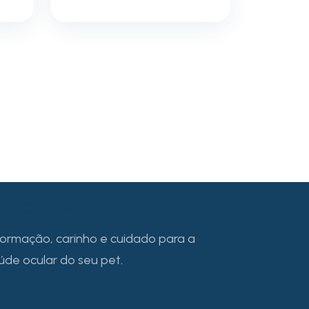
log CEPOV
formação, carinho e cuidado para a
úde ocular do seu pet.