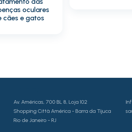
ratamento das
oenças oculares
e cães e gatos
Endereço
B
Av. Américas, 700 BL 8, Loja 102
In
Shopping Città América - Barra da Tijuca
sa
Rio de Janeiro - RJ