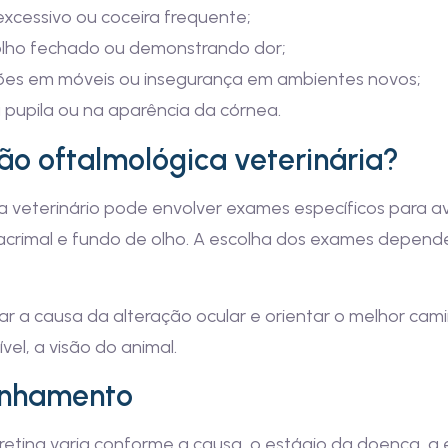
excessivo ou coceira frequente;
olho fechado ou demonstrando dor;
rões em móveis ou insegurança em ambientes novos;
pupila ou na aparência da córnea.
ão oftalmológica veterinária?
eterinário pode envolver exames específicos para avali
 lacrimal e fundo de olho. A escolha dos exames depend
ar a causa da alteração ocular e orientar o melhor cam
el, a visão do animal.
anhamento
tina varia conforme a causa, o estágio da doença, a es