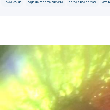
Saúde Ocular
cego de repente cachorro
perda súbita de visão
oftal