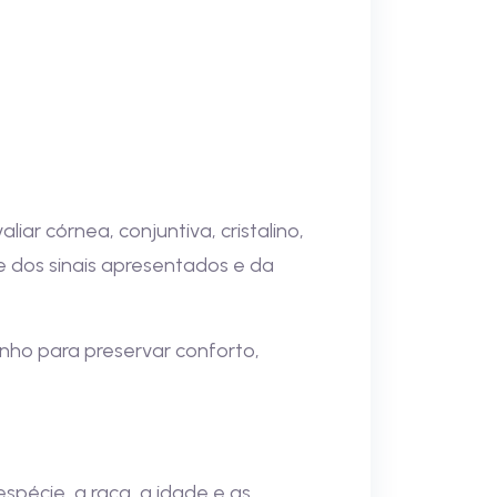
ar córnea, conjuntiva, cristalino,
e dos sinais apresentados e da
inho para preservar conforto,
pécie, a raça, a idade e as