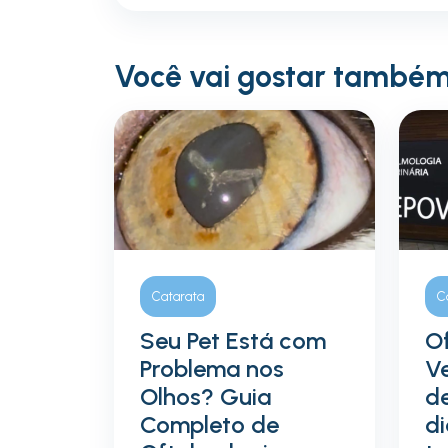
Você vai gostar també
Catarata
C
Seu Pet Está com
O
Problema nos
Ve
Olhos? Guia
de
Completo de
di