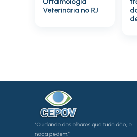
Oftalmologia
t
Veterinária no RJ
d
d
"Cuidando dos olhares que tudo dão, e
nada pedem."