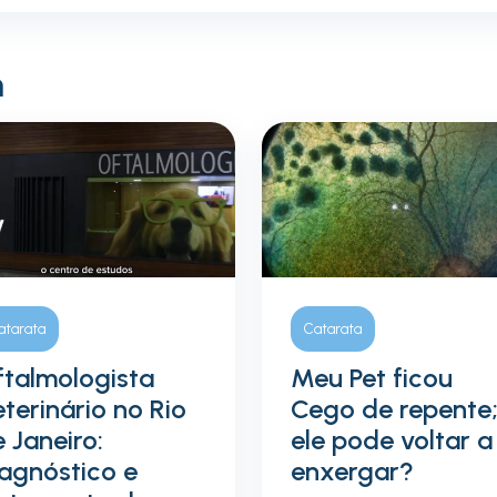
m
atarata
Catarata
ftalmologista
Meu Pet ficou
terinário no Rio
Cego de repente
 Janeiro:
ele pode voltar a
agnóstico e
enxergar?