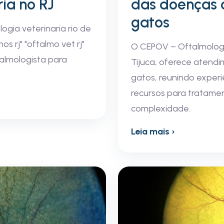
ia no RJ
das doenças o
gatos
logia veterinaria rio de
os rj" "oftalmo vet rj"
O CEPOV – Oftalmologia
ftalmologista para
Tijuca, oferece atend
gatos, reunindo experi
recursos para tratament
complexidade.
Leia mais ›