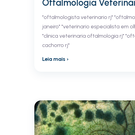
Oftalmologia Veterinár
"oftalmologista veterinario rj" "oftalmo
janeiro" "veterinario especialista em olh
"clinica veterinaria oftalmologia rj" "o
cachorro rj"
Leia mais ›