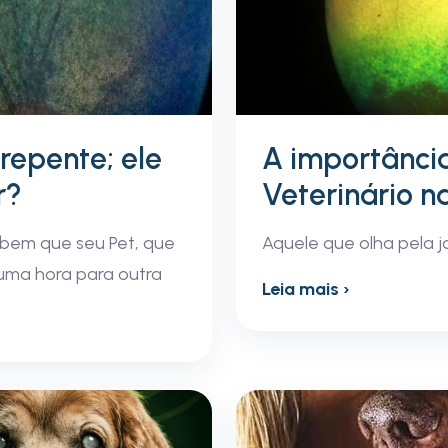
repente; ele
A importânci
r?
Veterinário n
bem que seu Pet, que
Aquele que olha pela j
uma hora para outra
Leia mais ›