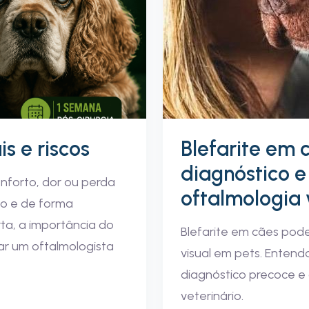
s e riscos
Blefarite em c
diagnóstico e
forto, dor ou perda
oftalmologia 
po e de forma
rta, a importância do
Blefarite em cães pod
ar um oftalmologista
visual em pets. Entenda
diagnóstico precoce e
veterinário.